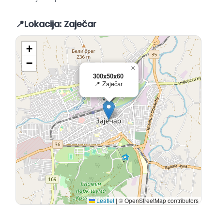
📍
Lokacija: Zaječar
+
−
×
300x50x60
📍 Zaječar
Leaflet
|
© OpenStreetMap contributors