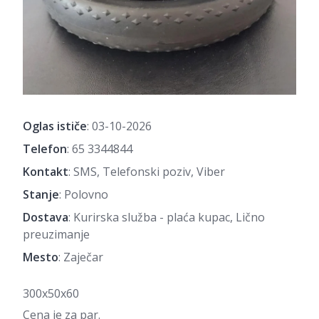
Oglas ističe
: 03-10-2026
Telefon
:
65 3344844
Kontakt
: SMS, Telefonski poziv, Viber
Stanje
: Polovno
Dostava
: Kurirska služba - plaća kupac, Lično
preuzimanje
Mesto
: Zaječar
300x50x60
Cena je za par.