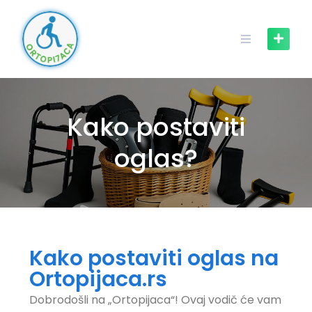
Kako postaviti
oglas?
Kako postaviti oglas na
Ortopijaca.rs
Dobrodošli na „Ortopijaca“! Ovaj vodič će vam