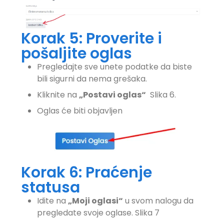
Korak 5: Proverite i
pošaljite oglas
Pregledajte sve unete podatke da biste
bili sigurni da nema grešaka.
Kliknite na
„Postavi oglas“
Slika 6.
Oglas će biti objavljen
Korak 6: Praćenje
statusa
Idite na
„Moji oglasi“
u svom nalogu da
pregledate svoje oglase. Slika 7