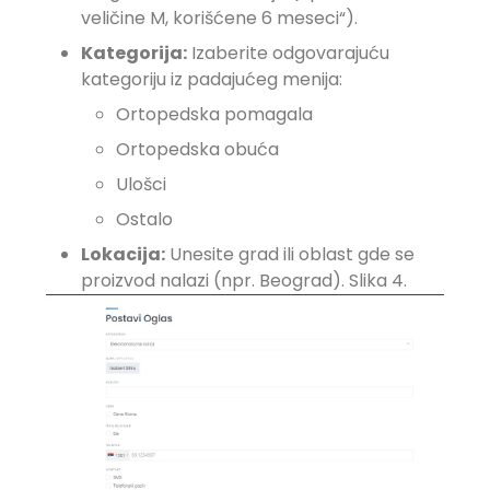
veličine M, korišćene 6 meseci“).
Kategorija:
Izaberite odgovarajuću
kategoriju iz padajućeg menija:
Ortopedska pomagala
Ortopedska obuća
Ulošci
Ostalo
Lokacija:
Unesite grad ili oblast gde se
proizvod nalazi (npr. Beograd). Slika 4.