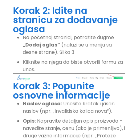
Korak 2: Idite na
stranicu za dodavanje
oglasa
Na početnoj stranici, potražite dugme
„Dodaj oglas“
(nalazi se u meniju sa
desne strane). Slika 3
Kliknite na njega da biste otvorili formu za
unos.
Korak 3: Popunite
osnovne informacije
Naslov oglasa:
Unesite kratak i jasan
naslov (npr. „Invalidska kolica nova“).
Opis:
Napravite detaljan opis proizvoda –
navedite stanje, cenu (ako je primenljivo), i
druge važne informacije (npr. „Proteze