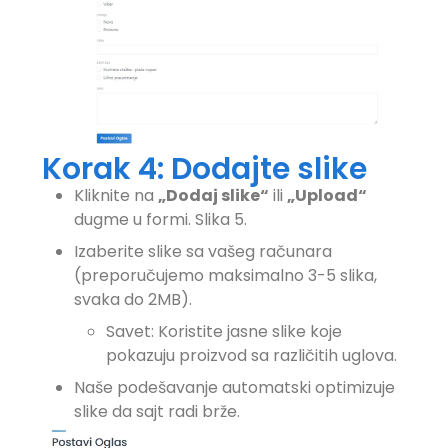
Korak 4: Dodajte slike
Kliknite na
„Dodaj slike“
ili
„Upload“
dugme u formi. Slika 5.
Izaberite slike sa vašeg računara
(preporučujemo maksimalno 3-5 slika,
svaka do 2MB).
Savet: Koristite jasne slike koje
pokazuju proizvod sa različitih uglova.
Naše podešavanje automatski optimizuje
slike da sajt radi brže.