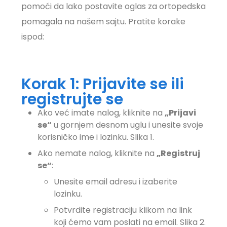
pomoći da lako postavite oglas za ortopedska
pomagala na našem sajtu. Pratite korake
ispod:
Korak 1: Prijavite se ili
registrujte se
Ako već imate nalog, kliknite na
„Prijavi
se“
u gornjem desnom uglu i unesite svoje
korisničko ime i lozinku. Slika 1.
Ako nemate nalog, kliknite na
„Registruj
se“
:
Unesite email adresu i izaberite
lozinku.
Potvrdite registraciju klikom na link
koji ćemo vam poslati na email. Slika 2.