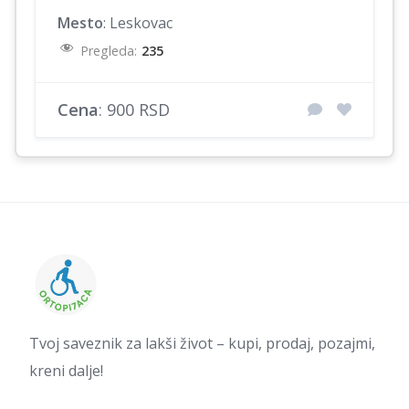
Mesto
: Leskovac
Pregleda:
235
Cena
: 900 RSD
Tvoj saveznik za lakši život – kupi, prodaj, pozajmi,
kreni dalje!