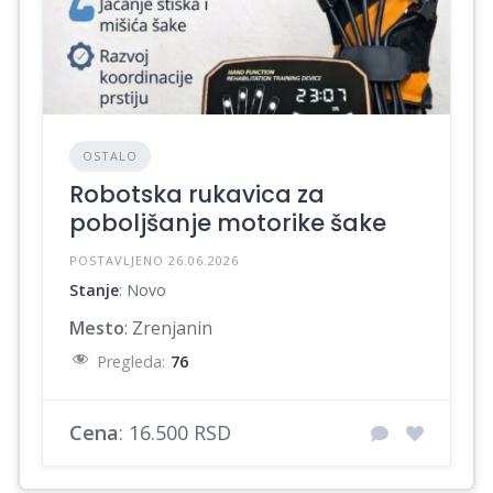
OSTALO
Robotska rukavica za
poboljšanje motorike šake
POSTAVLJENO 26.06.2026
Stanje
: Novo
Mesto
: Zrenjanin
Pregleda:
76
Cena
: 16.500 RSD