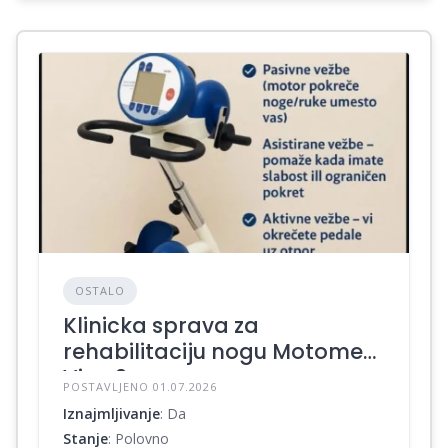
OSTALO
Klinicka sprava za
rehabilitaciju nogu Motomed
Viva 2
POSTAVLJENO 01.07.2026
Iznajmljivanje
: Da
Stanje
: Polovno